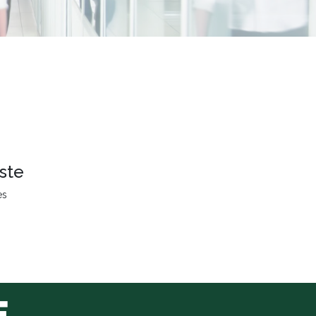
ste
es