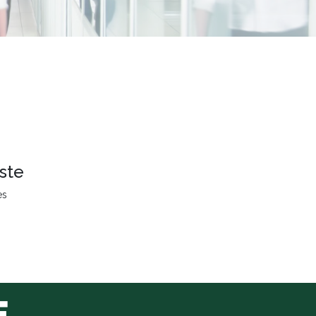
ste
es