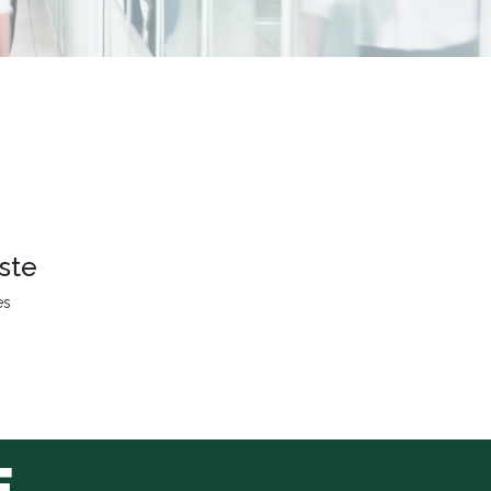
ste
es