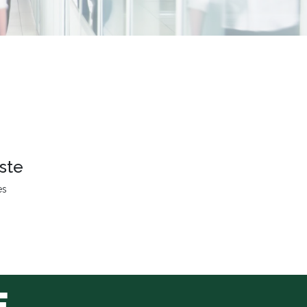
ste
es