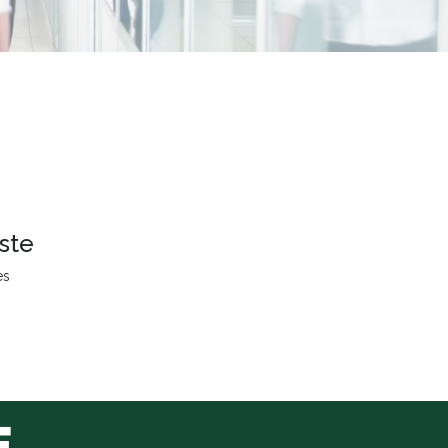
ste
es