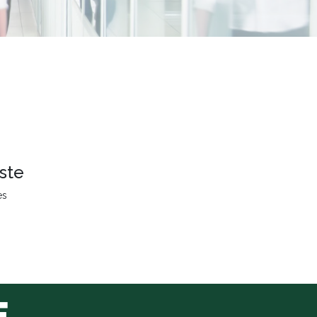
ste
es